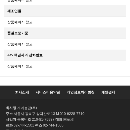
상품페이지 참고
제조연월
상품페이지 참고
품질보증기준
상품페이지 참고
A/S 책임자와 전화번호
상품페이지 참고
회사소개
서비스이용약관
개인정보처리방침
개인결제
회사명
케이블맵(주)
주소
서울시 강북구 삼각산로 13 M.010-9228-7710
사업자 등록번호
210-81-75937
대표
南華淑
전화
02-744-1501
팩스
02-744-1505