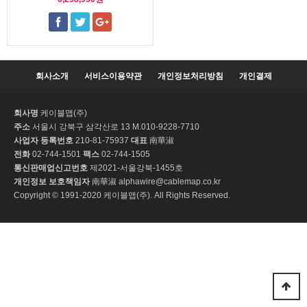
회사소개
서비스이용약관
개인정보처리방침
개인결제
회사명
케이블맵(주)
주소
서울시 강북구 삼각산로 13 M.010-9228-7710
사업자 등록번호
210-81-75937
대표
南華淑
전화
02-744-1501
팩스
02-744-1505
통신판매업신고번호
제2021-서울강북-1455호
개인정보 보호책임자
南華淑 alphawire@cablemap.co.kr
Copyright © 1991-2020 케이블맵(주). All Rights Reserved.