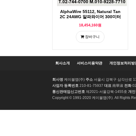
AlphaWire 55112, Natural Tan
2C 24AWG 알파와이어 300미터
18,454,160원
장바구니
회사소개
서비스이용약관
개인정보처리방
회사명
케이블맵(주)
주소
서울시 강북구 삼각산로 13 M
사업자 등록번호
210-81-75937
대표
南華淑
전화
02
통신판매업신고번호
제2021-서울강북-1455호
개인
Copyright © 1991-2020 케이블맵(주). All Rights Re