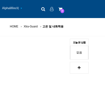
검색
로그인
장바구니
AlphaWire외
▼
0
HOME
Xtra-Guard
고온 및 내화학용
오늘 본 상품
없음