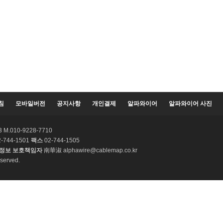
침
모바일버전
공지사항
개인결제
알파와이어
알파와이어 사진
.010-9228-7710
-744-1501
팩스
02-744-1505
정보 보호책임자
南華淑 alphawire@cablemap.co.kr
served.