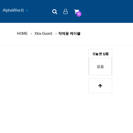
검색
로그인
장바구니
AlphaWire외
▼
0
HOME
Xtra-Guard
직매용 케이블
오늘 본 상품
없음