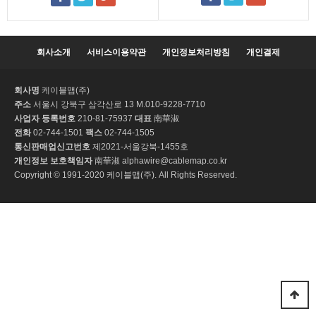
회사소개
서비스이용약관
개인정보처리방침
개인결제
회사명
케이블맵(주)
주소
서울시 강북구 삼각산로 13 M.010-9228-7710
사업자 등록번호
210-81-75937
대표
南華淑
전화
02-744-1501
팩스
02-744-1505
통신판매업신고번호
제2021-서울강북-1455호
개인정보 보호책임자
南華淑 alphawire@cablemap.co.kr
Copyright © 1991-2020 케이블맵(주). All Rights Reserved.