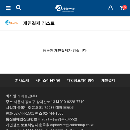
0
개인결제 리스트
등록된 개인결제가 없습니다.
회사소개
서비스이용약관
개인정보처리방침
개인결제
회사명
케이블맵(주)
주소
서울시 강북구 삼각산로 13 M.010-9228-7710
사업자 등록번호
210-81-75937
대표
南華淑
전화
02-744-1501
팩스
02-744-1505
통신판매업신고번호
제2021-서울강북-1455호
개인정보 보호책임자
南華淑 alphawire@cablemap.co.kr