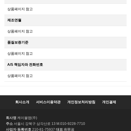
상품페이지 참고
제조연월
상품페이지 참고
품질보증기준
상품페이지 참고
A/S 책임자와 전화번호
상품페이지 참고
회사소개
서비스이용약관
개인정보처리방침
개인결제
회사명
케이블맵(주)
주소
서울시 강북구 삼각산로 13 M.010-9228-7710
사업자 등록번호
210-81-75937
대표
南華淑