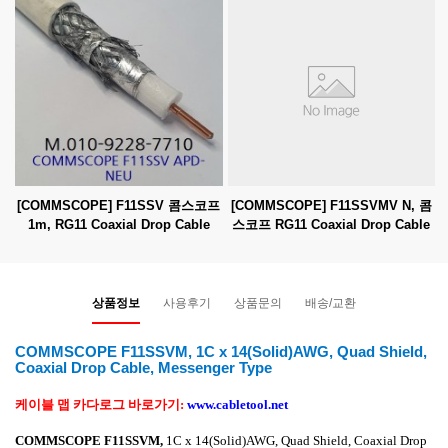
[COMMSCOPE] F11SSV 콤스코프
[COMMSCOPE] F11SSVMV N, 콤
1m, RG11 Coaxial Drop Cable
스코프 RG11 Coaxial Drop Cable
Messenger Type 1m
8,900원
9,900원
상품정보
사용후기
상품문의
배송/교환
COMMSCOPE F11SSVM, 1C x 14(Solid)AWG, Quad Shield,
Coaxial Drop Cable, Messenger Type
케이블 맵 카다로그 바로가기
:
www.cabletool.net
COMMSCOPE F11SSVM
,
1C x 14(Solid)AWG,
Quad Shield, Coaxial Drop