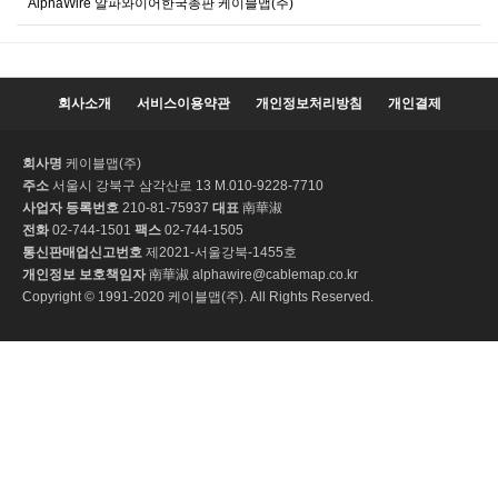
AlphaWire 알파와이어한국총판 케이블맵(주)
회사소개
서비스이용약관
개인정보처리방침
개인결제
회사명
케이블맵(주)
주소
서울시 강북구 삼각산로 13 M.010-9228-7710
사업자 등록번호
210-81-75937
대표
南華淑
전화
02-744-1501
팩스
02-744-1505
통신판매업신고번호
제2021-서울강북-1455호
개인정보 보호책임자
南華淑 alphawire@cablemap.co.kr
Copyright © 1991-2020 케이블맵(주). All Rights Reserved.