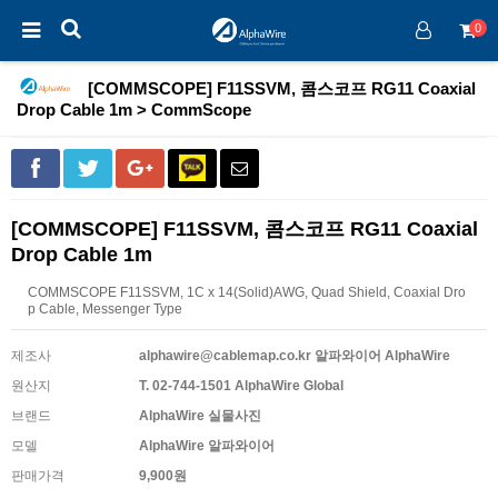
0
[COMMSCOPE] F11SSVM, 콤스코프 RG11 Coaxial
Drop Cable 1m > CommScope
[COMMSCOPE] F11SSVM, 콤스코프 RG11 Coaxial
Drop Cable 1m
COMMSCOPE F11SSVM, 1C x 14(Solid)AWG, Quad Shield, Coaxial Dro
p Cable, Messenger Type
제조사
alphawire@cablemap.co.kr 알파와이어 AlphaWire
원산지
T. 02-744-1501 AlphaWire Global
브랜드
AlphaWire 실물사진
모델
AlphaWire 알파와이어
판매가격
9,900원