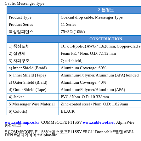
Cable,
Messenger Type
기본정보
Product Type
Coaxial drop cable, Messenger Type
Product Series
11 Series
특성임피던스
75
±
3
Ω
(10
㎒
)
CONSTRUCTION
1)
중심도체
1C x 14(Solid) AWG / 1.626mm, Copper-clad s
2)
절연체
Foam PE, / Nom. O.D: 7.112 mm
3)
차폐구조
Quad shield,
a) Inner Shield (Braid)
Aluminum Coverage: 60%
b) Inner Shield (Tape)
Aluminum/Polymer/Aluminum (APA) bonded
c) Outer Shield (Braid)
Aluminum Coverage: 40%
d) Outer Shield (Tape)
Aluminum/Polymer/Aluminum (APA)
4) Jacket
PVC / Nom. O.D: 10.338mm
5)Messenger Wire Material
Zinc-coated steel / Nom. O.D: 1.829mm
6) Color(s)
BLACK
www.cablmap.co.kr
COMMSCOPE F11SSV
www.cabletool.net
AlphaWire
카다로그
# COMMSCOPE F11SSV #
콤스코프
F11SSV #RG11Dropcable#
벨덴
#BEL
DEN #
알파와이어
#Alphawire